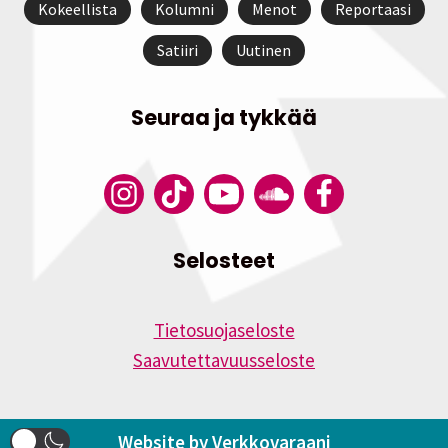
Kokeellista
Kolumni
Menot
Reportaasi
Satiiri
Uutinen
Seuraa ja tykkää
Selosteet
Tietosuojaseloste
Saavutettavuusseloste
Website by Verkkovaraani