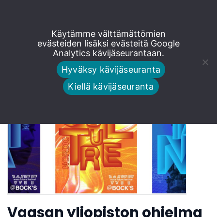
Siirry
Käytämme välttämättömien
Mika Grundström
suoraan
evästeiden lisäksi evästeitä Google
Analytics kävijäseurantaan.
sisältöön
Hyväksy kävijäseuranta
Kiellä kävijäseuranta
Vaasan yliopiston ohjelma