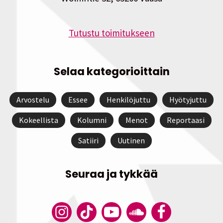
Tutustu toimitukseen
Selaa kategorioittain
Arvostelu
Essee
Henkilöjuttu
Hyötyjuttu
Kokeellista
Kolumni
Menot
Reportaasi
Satiiri
Uutinen
Seuraa ja tykkää