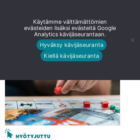
Siirry
Käytämme välttämättömien
Muoti
suoraan
evästeiden lisäksi evästeitä Google
Analytics kävijäseurantaan.
sisältöön
Hyväksy kävijäseuranta
Kiellä kävijäseuranta
HYÖTYJUTTU