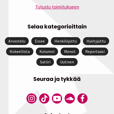
Tutustu toimitukseen
Selaa kategorioittain
Arvostelu
Essee
Henkilöjuttu
Hyötyjuttu
Kokeellista
Kolumni
Menot
Reportaasi
Satiiri
Uutinen
Seuraa ja tykkää