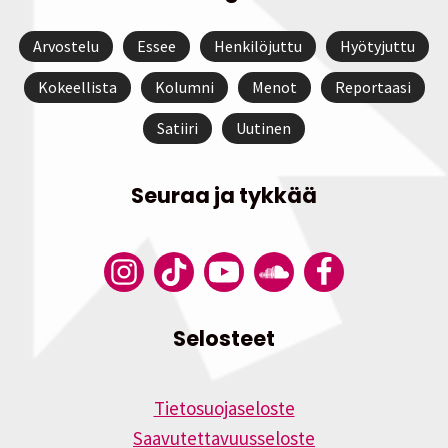
Arvostelu
Essee
Henkilöjuttu
Hyötyjuttu
Kokeellista
Kolumni
Menot
Reportaasi
Satiiri
Uutinen
Seuraa ja tykkää
Selosteet
Tietosuojaseloste
Saavutettavuusseloste