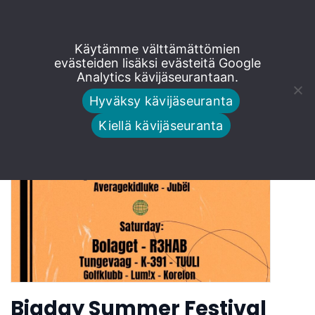
Siirry
Käytämme välttämättömien
Tjärhovsgränden
suoraan
evästeiden lisäksi evästeitä Google
Analytics kävijäseurantaan.
sisältöön
Hyväksy kävijäseuranta
Kiellä kävijäseuranta
Bigday Summer Festival