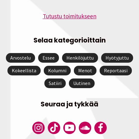
Tutustu toimitukseen
Selaa kategorioittain
Arvostelu
Essee
Henkilöjuttu
Hyötyjuttu
Kokeellista
Kolumni
Menot
Reportaasi
Satiiri
Uutinen
Seuraa ja tykkää