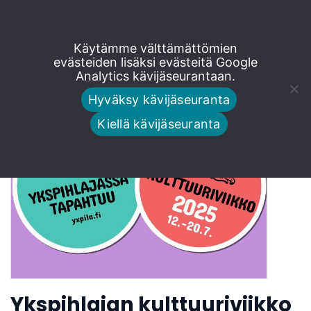
Siirry
Käytämme välttämättömien
Ykspihlaja
suoraan
evästeiden lisäksi evästeitä Google
Analytics kävijäseurantaan.
sisältöön
Hyväksy kävijäseuranta
Kiellä kävijäseuranta
Ykspihlajan kulttuuriviikko