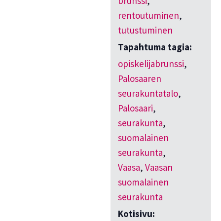
brunssi
,
rentoutuminen
,
tutustuminen
Tapahtuma tagia:
opiskelijabrunssi
,
Palosaaren
seurakuntatalo
,
Palosaari
,
seurakunta
,
suomalainen
seurakunta
,
Vaasa
,
Vaasan
suomalainen
seurakunta
Kotisivu: