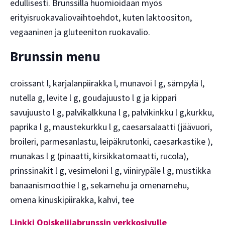
edullisesti. Brunssilla huomioidaan myös
erityisruokavaliovaihtoehdot, kuten laktoositon,
vegaaninen ja gluteeniton ruokavalio.
Brunssin menu
croissant l, karjalanpiirakka l, munavoi l g, sämpylä l,
nutella g, levite l g, goudajuusto l g ja kippari
savujuusto l g, palvikalkkuna l g, palvikinkku l g,kurkku,
paprika l g, maustekurkku l g, caesarsalaatti (jäävuori,
broileri, parmesanlastu, leipäkrutonki, caesarkastike ),
munakas l g (pinaatti, kirsikkatomaatti, rucola),
prinssinakit l g, vesimeloni l g, viinirypäle l g, mustikka
banaanismoothie l g, sekamehu ja omenamehu,
omena kinuskipiirakka, kahvi, tee
Linkki Opiskelijabrunssin verkkosivulle