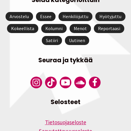
Arvostelu
Essee
Henkilöjuttu
Hyötyjuttu
Kokeellista
Kolumni
Menot
Reportaasi
Satiiri
Uutinen
Seuraa ja tykkää
Selosteet
Tietosuojaseloste