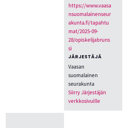
https://www.vaasa
nsuomalainenseur
akunta.fi/tapahtu
mat/2025-09-
28/opiskelijabruns
si
JÄRJESTÄJÄ
Vaasan
suomalainen
seurakunta
Siirry Järjestäjän
verkkosivuille