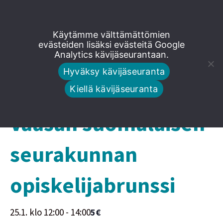
Siirry
Käytämme välttämättömien
suoraan
evästeiden lisäksi evästeitä Google
Analytics kävijäseurantaan.
« Kaikki Tapahtumat
sisältöön
Hyväksy kävijäseuranta
Tämä tapahtuma on mennyt.
Kiellä kävijäseuranta
Vaasan suomalaisen
seurakunnan
opiskelijabrunssi
25.1. klo 12:00
-
14:00
5€