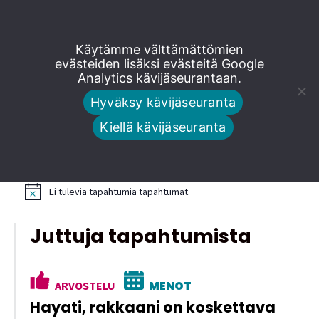
Siirry
Käytämme välttämättömien
suoraan
evästeiden lisäksi evästeitä Google
Analytics kävijäseurantaan.
sisältöön
Tapahtumat
Hyväksy kävijäseuranta
Kiellä kävijäseuranta
Tulevat tapahtumat
Ei tulevia tapahtumia tapahtumat.
N
o
t
Juttuja tapahtumista
i
c
e
ARVOSTELU
MENOT
Hayati, rakkaani on koskettava