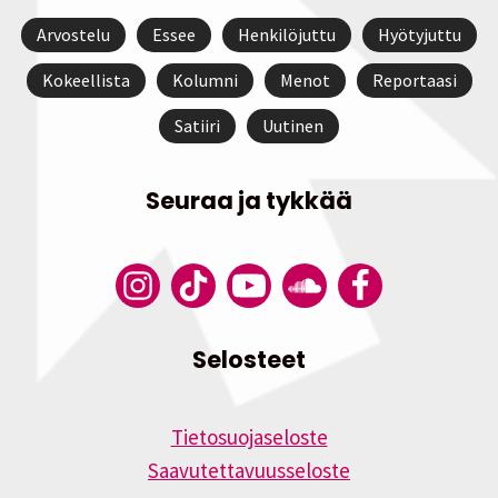
Arvostelu
Essee
Henkilöjuttu
Hyötyjuttu
Kokeellista
Kolumni
Menot
Reportaasi
Satiiri
Uutinen
Seuraa ja tykkää
Selosteet
Tietosuojaseloste
Saavutettavuusseloste