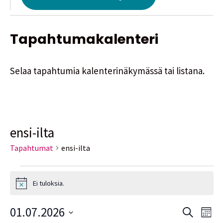
Tapahtumakalenteri
Selaa tapahtumia kalenterinäkymässä tai listana.
ensi-ilta
Tapahtumat
ensi-ilta
Ei tuloksia.
Notice
01.07.2026
Tapah
Ta
Etsi
Kuuka