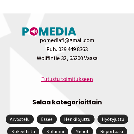
pomediafi@gmail.com
Puh. 029 449 8363
Wolffintie 32, 65200 Vaasa
Tutustu toimitukseen
Selaa kategorioittain
Arvostelu
Essee
Henkilöjuttu
Hyötyjuttu
Kokeellista
Kolumni
Menot
Reportaasi