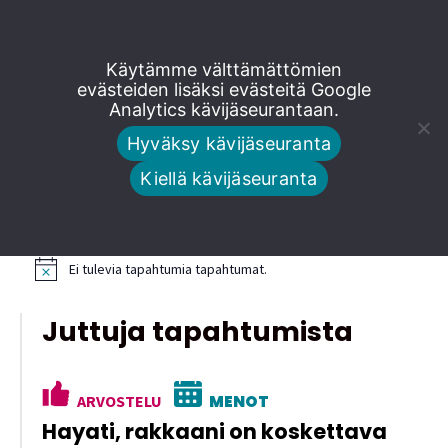
Siirry
Käytämme välttämättömien
suoraan
evästeiden lisäksi evästeitä Google
Analytics kävijäseurantaan.
sisältöön
Tapahtumat
Hyväksy kävijäseuranta
Kiellä kävijäseuranta
Tulevat tapahtumat
Ei tulevia tapahtumia tapahtumat.
N
o
t
Juttuja tapahtumista
i
c
e
ARVOSTELU
MENOT
Hayati, rakkaani on koskettava