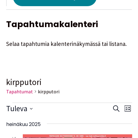
Tapahtumakalenteri
Selaa tapahtumia kalenterinäkymässä tai listana.
kirpputori
Tapahtumat
kirpputori
Tuleva
Tapah
Ta
Etsi
Lista
Vie
Valitse
Etsi
heinäkuu 2025
Nav
päivä.
aja