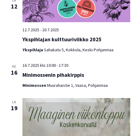
LA
Näkym
12
navigo
12.7.2025
-
20.7.2025
Ykspihlajan kulttuuriviikko 2025
Ykspihlaja
Sahakatu 5, Kokkola, Keski-Pohjanmaa
16.7.2025 klo 10:00
-
17:30
KE
16
Minimossenin pihakirppis
Minimossen
Muurahaistie 1, Vaasa, Pohjanmaa
LA
19