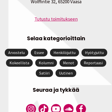
Wolffintie 32, 65200 Vaasa
Tutustu toimitukseen
Selaa kategorioittain
Arvostelu
Essee
Henkilöjuttu
Hyötyjuttu
Kokeellista
Kolumni
Menot
Reportaasi
Satiiri
Uutinen
Seuraa ja tykkää