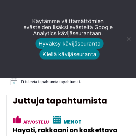
Siirry
Käytämme välttämättömien
suoraan
evästeiden lisäksi evästeitä Google
Analytics kävijäseurantaan.
sisältöön
Avara kirkko
Hyväksy kävijäseuranta
Kiellä kävijäseuranta
Tulevat tapahtumat
Ei tulevia tapahtumia tapahtumat.
N
o
t
Juttuja tapahtumista
i
c
e
ARVOSTELU
MENOT
Hayati, rakkaani on koskettava