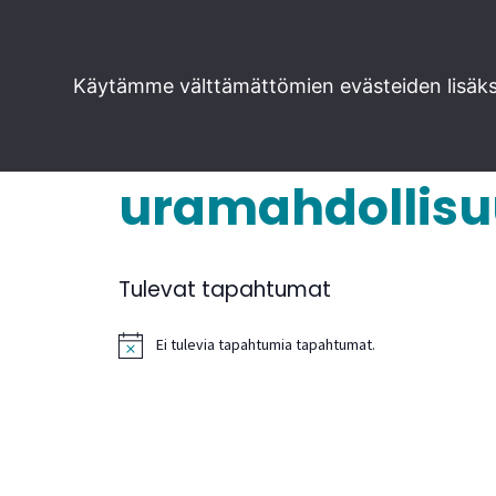
Siirry
Käytämme välttämättömien evästeiden lisäksi
suoraan
sisältöön
uramahdollisu
Tulevat tapahtumat
Ei tulevia tapahtumia tapahtumat.
N
o
t
i
c
e