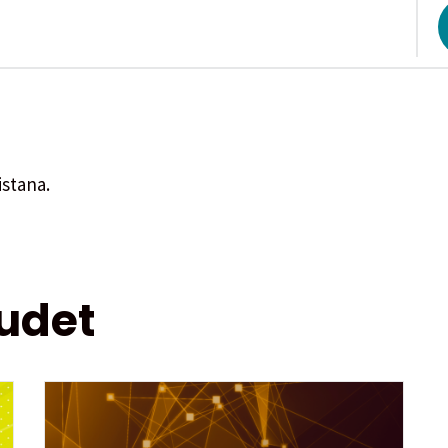
istana.
udet