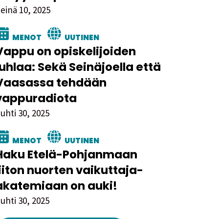
einä 10, 2025
MENOT
UUTINEN
Vappu on opiskelijoiden
juhlaa: Sekä Seinäjoella että
Vaasassa tehdään
vappuradiota
uhti 30, 2025
MENOT
UUTINEN
Haku Etelä-Pohjanmaan
liiton nuorten vaikuttaja-
akatemiaan on auki!
uhti 30, 2025