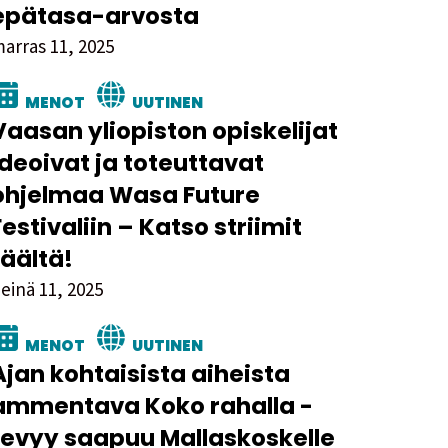
epätasa-arvosta
arras 11, 2025
MENOT
UUTINEN
Vaasan yliopiston opiskelijat
ideoivat ja toteuttavat
ohjelmaa Wasa Future
Festivaliin – Katso striimit
täältä!
einä 11, 2025
MENOT
UUTINEN
Ajan kohtaisista aiheista
ammentava Koko rahalla -
revyy saapuu Mallaskoskelle