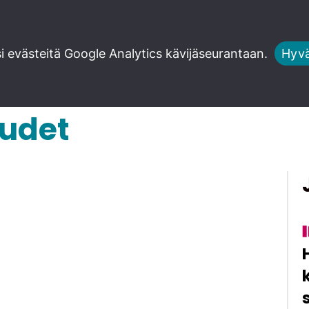
Asiaa
Ajatuksia
Toimitus
 evästeitä Google Analytics kävijäseurantaan.
Hyvä
udet