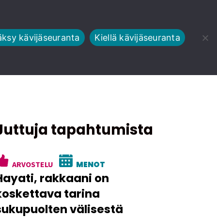
ksy kävijäseuranta
Kiellä kävijäseuranta
Juttuja tapahtumista
ARVOSTELU
MENOT
Hayati, rakkaani on
koskettava tarina
sukupuolten välisestä