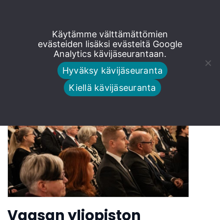
Siirry
Käytämme välttämättömien
juhla
suoraan
evästeiden lisäksi evästeitä Google
Analytics kävijäseurantaan.
sisältöön
Hyväksy kävijäseuranta
Kiellä kävijäseuranta
Vaasan yliopiston