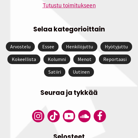
Tutustu toimitukseen
Selaa kategorioittain
Arvostelu
Essee
Henkilöjuttu
Hyötyjuttu
Kokeellista
Kolumni
Menot
Reportaasi
Satiiri
Uutinen
Seuraa ja tykkää
Selosteet