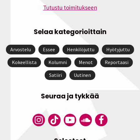
Tutustu toimitukseen
Selaa kategorioittain
Arvostelu
Essee
Henkilöjuttu
Hyötyjuttu
Kokeellista
Kolumni
Menot
Reportaasi
Satiiri
Uutinen
Seuraa ja tykkää