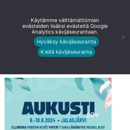
Siirry
Käytämme välttämättömien
Leavings-orkesteri
suoraan
evästeiden lisäksi evästeitä Google
Analytics kävijäseurantaan.
sisältöön
solistinaan Timo
Hyväksy kävijäseuranta
Kiellä kävijäseuranta
Rautiainen