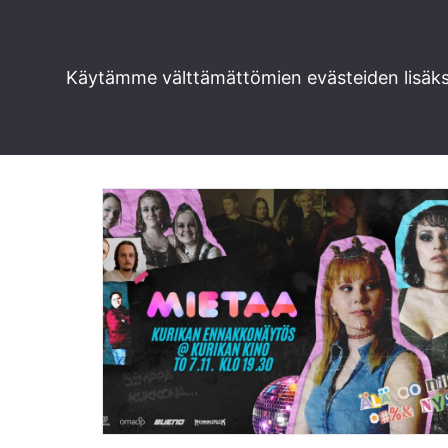
Siirry
Käytämme välttämättömien evästeiden lisäksi
suoraan
nuorisokulttuur
sisältöön