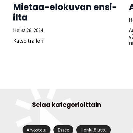
Mietaa-elokuvan ensi-
ilta
H
A
Heinä 26, 2024
v
Katso traileri:
n
Selaa kategorioittain
Arvostelu
Essee
Henkilöjuttu