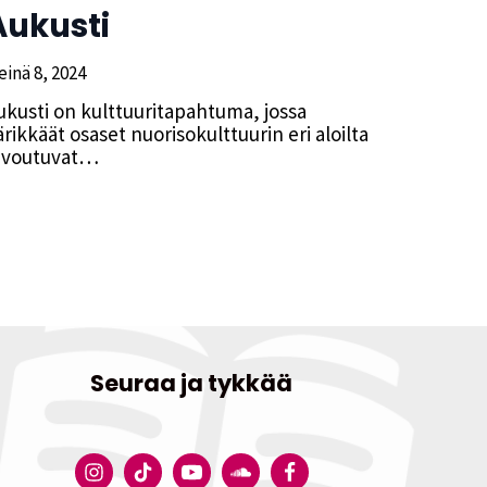
Aukusti
einä 8, 2024
ukusti on kulttuuritapahtuma, jossa
ärikkäät osaset nuorisokulttuurin eri aloilta
ivoutuvat…
Seuraa ja tykkää