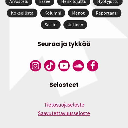
Arvostelu
Essee
Henkilöjuttu
Hyötyjuttu
Kokeellista
Kolumni
Menot
Reportaasi
Satiiri
Uutinen
Seuraa ja tykkää
Selosteet
Tietosuojaseloste
Saavutettavuusseloste