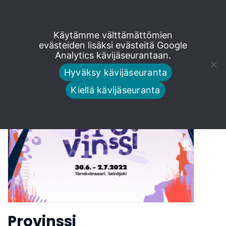
Siirry
Käytämme välttämättömien
Teini-pää
suoraan
evästeiden lisäksi evästeitä Google
Analytics kävijäseurantaan.
sisältöön
Hyväksy kävijäseuranta
Kiellä kävijäseuranta
Provinssi