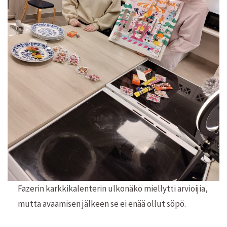
Fazerin karkkikalenterin ulkonäkö miellytti arvioijia,
mutta avaamisen jälkeen se ei enää ollut söpö.