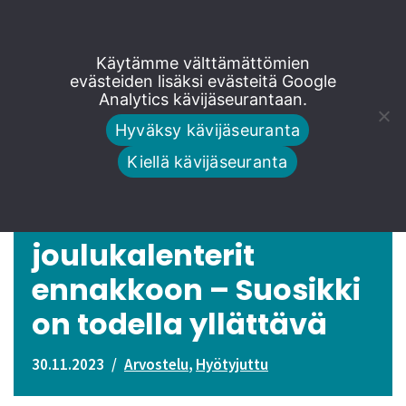
Siirry
Käytämme välttämättömien
suoraan
evästeiden lisäksi evästeitä Google
Analytics kävijäseurantaan.
sisältöön
Hyväksy kävijäseuranta
Kiellä kävijäseuranta
Pomedia testasi
joulukalenterit
ennakkoon – Suosikki
on todella yllättävä
30.11.2023
Arvostelu
,
Hyötyjuttu