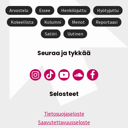
Arvostelu
Essee
Henkilöjuttu
Hyötyjuttu
Kokeellista
Kolumni
Menot
Reportaasi
Satiiri
Uutinen
Seuraa ja tykkää
Selosteet
Tietosuojaseloste
Saavutettavuusseloste