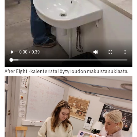
After Eight -kalenterista löytyi oudon makuista suklaata.