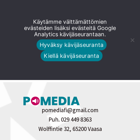
Siirry
Käytämme välttämättömien
tuoteseloste
suoraan
evästeiden lisäksi evästeitä Google
Analytics kävijäseurantaan.
sisältöön
Hyväksy kävijäseuranta
No Post Found
Kiellä kävijäseuranta
pomediafi@gmail.com
Puh. 029 449 8363
Wolffintie 32, 65200 Vaasa