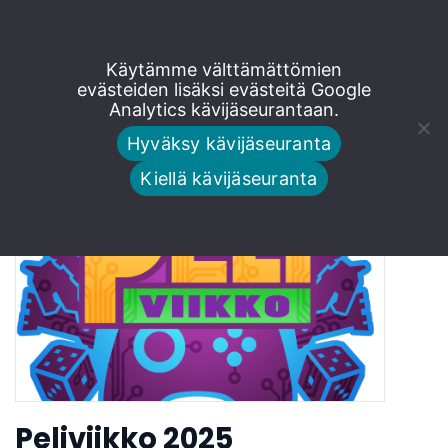
Siirry
Käytämme välttämättömien
Ranka ry
suoraan
evästeiden lisäksi evästeitä Google
Analytics kävijäseurantaan.
sisältöön
Hyväksy kävijäseuranta
Kiellä kävijäseuranta
Peliviikko 2025