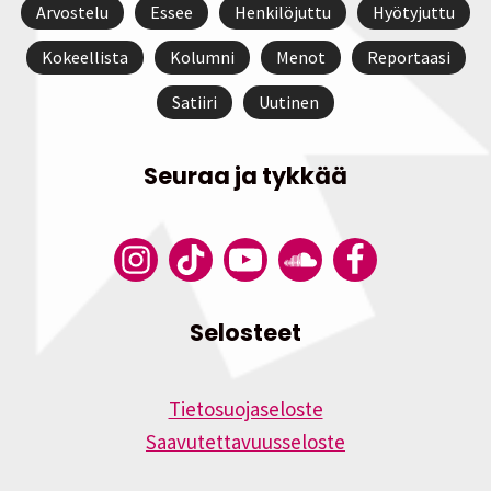
Arvostelu
Essee
Henkilöjuttu
Hyötyjuttu
Kokeellista
Kolumni
Menot
Reportaasi
Satiiri
Uutinen
Seuraa ja tykkää
Selosteet
Tietosuojaseloste
Saavutettavuusseloste